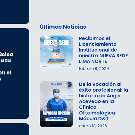
Últimas Noticias
Recibimos el
Licenciamiento
Institucional de
ásica
nuestra NUEVA SEDE
ia tu
LIMA NORTE
febrero 6, 2024
en el
n
De la vocación al
éxito profesional: la
historia de Angie
Acevedo en la
Clínica
Oftalmológica
Mácula D&T
enero 13, 2026