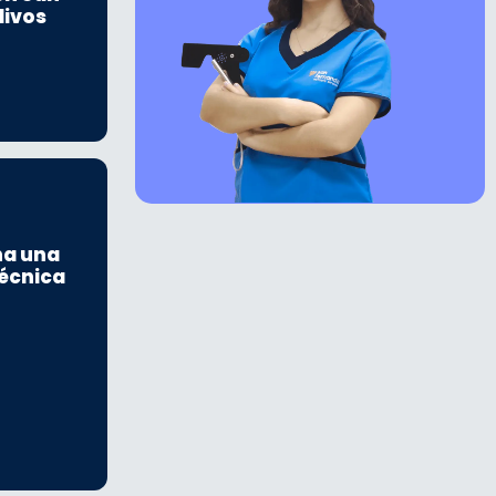
livos
na una
écnica