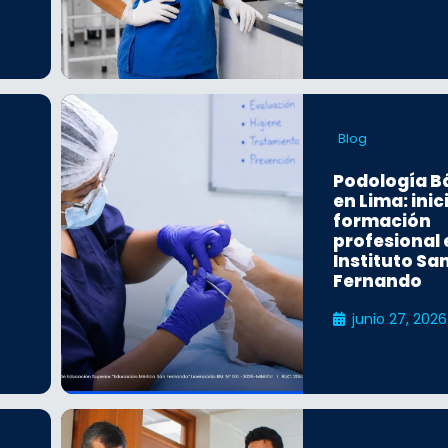
Blog
Podología B
en Lima: inic
formación
profesional 
Instituto Sa
Fernando
junio 27, 2026