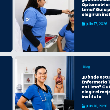
Optometría 
Lima? Guía 
elegir un ins
julio 17, 2026
Blog
¿Dónde estu
Enfermería 
en Lima? Gu
elegir el mej
instituto
o
julio 10, 2026