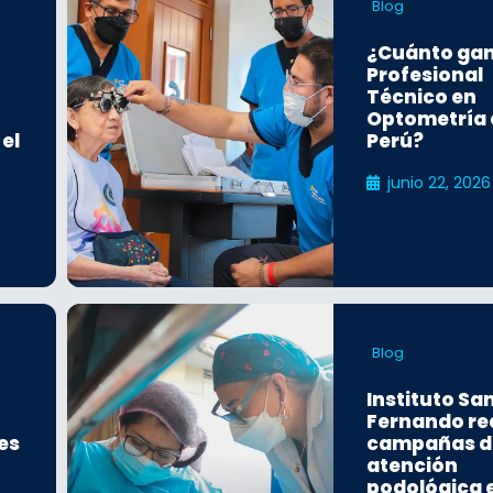
Blog
¿Cuánto ga
Profesional
Técnico en
Optometría 
 el
Perú?
junio 22, 2026
Blog
Instituto Sa
Fernando re
es
campañas d
atención
podológica 