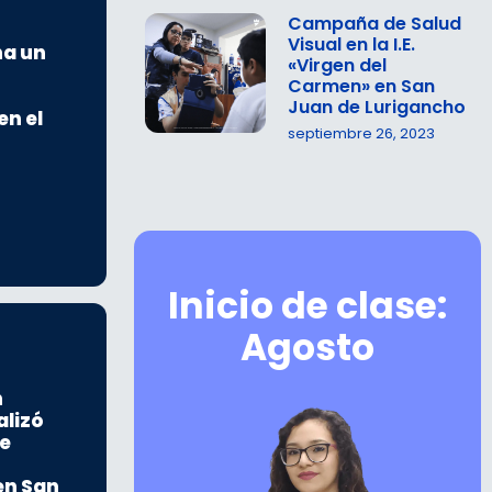
Campaña de Salud
Visual en la I.E.
na un
«Virgen del
Carmen» en San
Juan de Lurigancho
en el
septiembre 26, 2023
Inicio de clase:
Agosto
n
alizó
e
en San