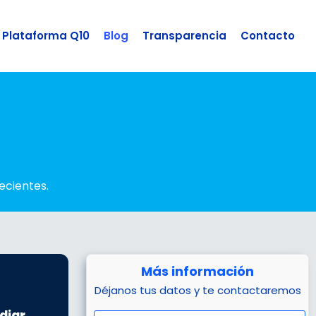
Plataforma Q10
Blog
Transparencia
Contacto
ecientes.
Más información
Déjanos tus datos y te contactaremos
diar