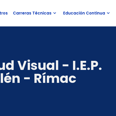
tros
Carreras Técnicas
Educación Continua
 Visual - I.E.P.
elén - Rímac