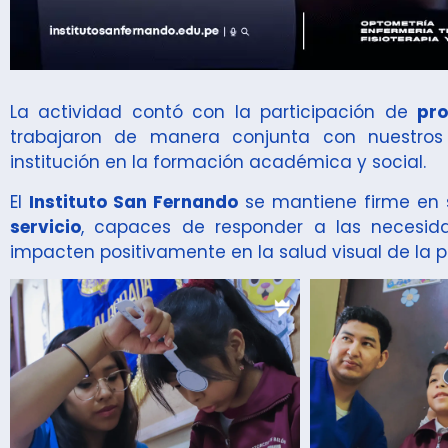
La actividad contó con la participación de
pro
trabajaron de manera conjunta con nuestros
institución en la formación académica y social.
El
Instituto San Fernando
se mantiene firme en 
servicio
, capaces de responder a las necesid
impacten positivamente en la salud visual de la p