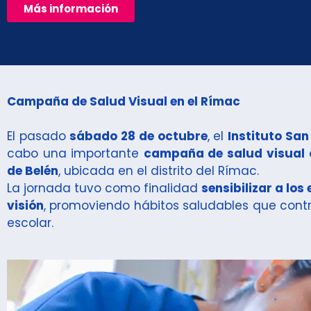
Más información
Campaña de Salud Visual en el Rímac
El pasado
sábado 28 de octubre
, el
Instituto Sa
cabo una importante
campaña de salud visual
de Belén
, ubicada en el distrito del Rímac.
La jornada tuvo como finalidad
sensibilizar a lo
visión
, promoviendo hábitos saludables que cont
escolar.