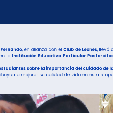
n Fernando
, en alianza con el
Club de Leones
, llevó 
en la
Institución Educativa Particular Pastorcito
s estudiantes sobre la importancia del cuidado de l
ribuyan a mejorar su calidad de vida en esta etap